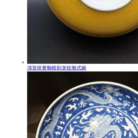
清宣统黄釉暗刻龙纹墩式碗