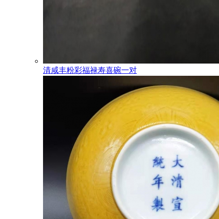
清咸丰粉彩福禄寿喜碗一对