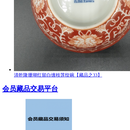
清乾隆珊瑚红留白缠枝莲纹碗【藏品之33】
会员藏品交易平台