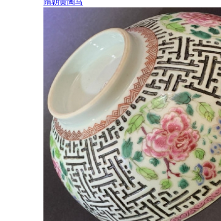
隋朝黄陶马