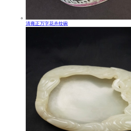
清雍正万字花卉纹碗