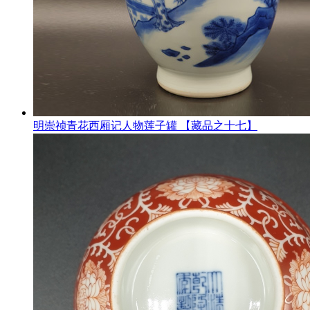
明崇祯青花西厢记人物莲子罐 【藏品之十七】