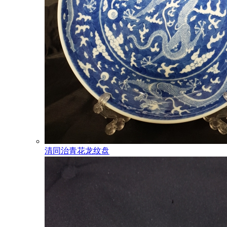
清同治青花龙纹盘