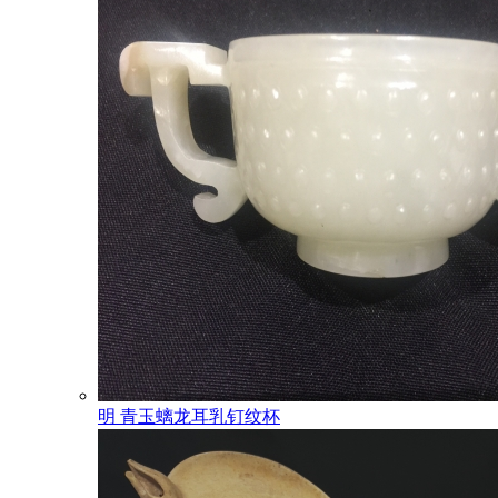
明 青玉螭龙耳乳钉纹杯