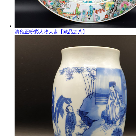
清雍正粉彩人物大盘【藏品之八】