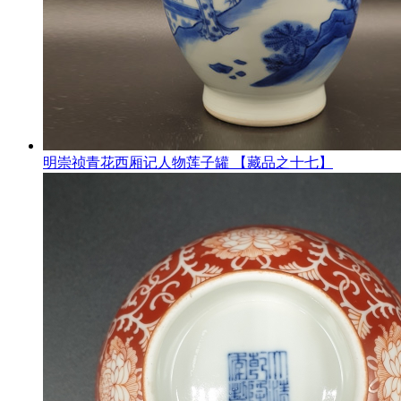
明崇祯青花西厢记人物莲子罐 【藏品之十七】