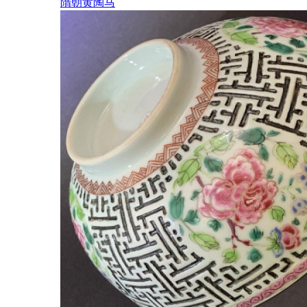
隋朝黄陶马