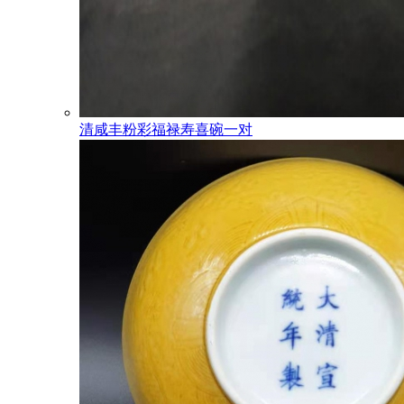
清咸丰粉彩福禄寿喜碗一对