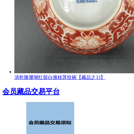
清乾隆珊瑚红留白缠枝莲纹碗【藏品之33】
会员藏品交易平台