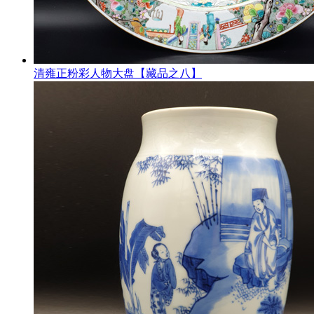
清雍正粉彩人物大盘【藏品之八】