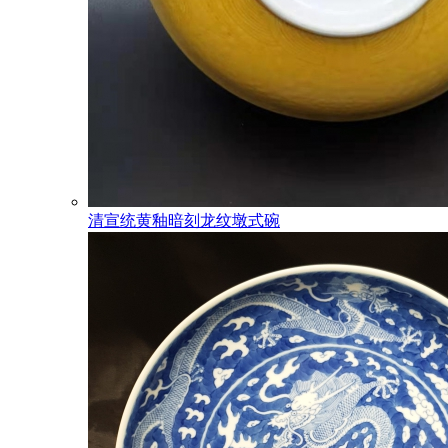
清宣统黄釉暗刻龙纹墩式碗