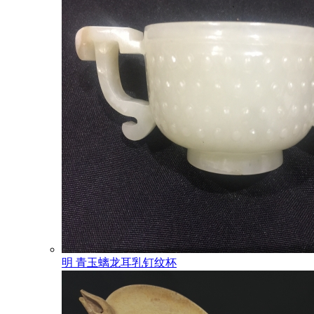
明 青玉螭龙耳乳钉纹杯