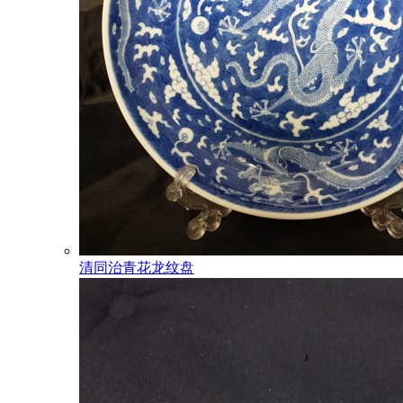
清同治青花龙纹盘