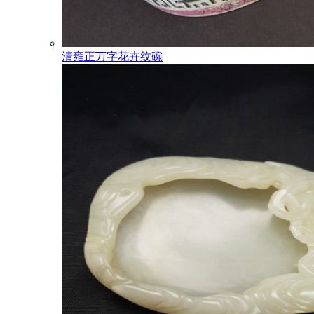
清雍正万字花卉纹碗