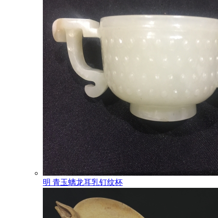
明 青玉螭龙耳乳钉纹杯