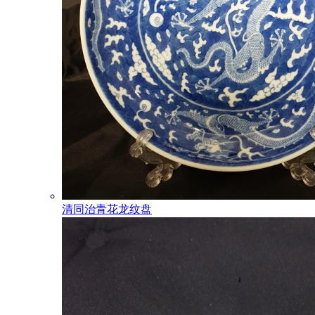
清同治青花龙纹盘