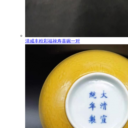
清咸丰粉彩福禄寿喜碗一对