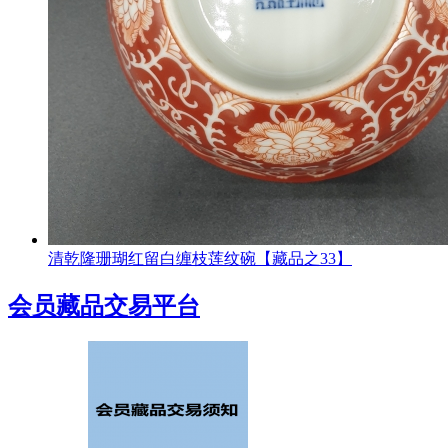
清乾隆珊瑚红留白缠枝莲纹碗【藏品之33】
会员藏品交易平台