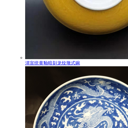
清宣统黄釉暗刻龙纹墩式碗