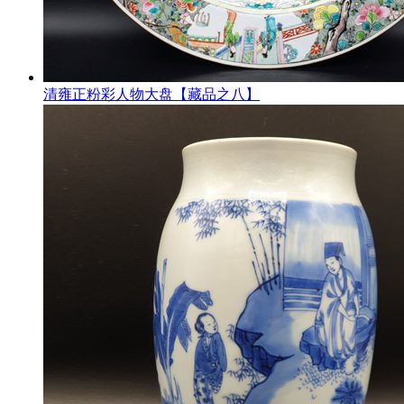
清雍正粉彩人物大盘【藏品之八】