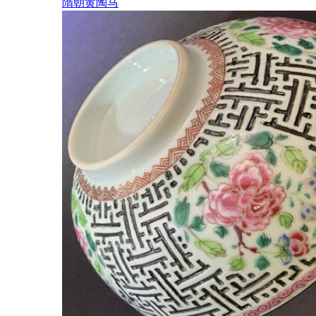
隋朝黄陶马