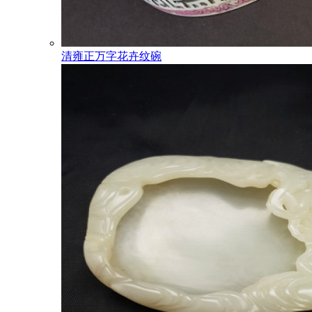
清雍正万字花卉纹碗