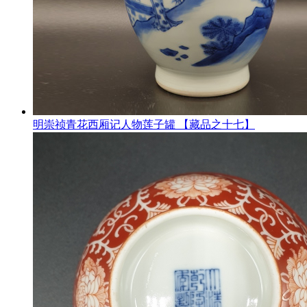
明崇祯青花西厢记人物莲子罐 【藏品之十七】