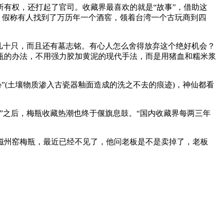
有权，还打起了官司。收藏界最喜欢的就是“故事”，借助这
，假称有人找到了万历年一个酒窖，领着台湾一个古玩商到四
几十只，而且还有墓志铭。有心人怎么舍得放弃这个绝好机会？
瓶的办法，不用强力胶加黄泥的现代手法，而是用猪血和糯米浆
沁”(土壤物质渗入古瓷器釉面造成的洗之不去的痕迹)，神仙都看
”之后，梅瓶收藏热潮也终于偃旗息鼓。“国内收藏界每两三年
磁州窑梅瓶，最近已经不见了，他问老板是不是卖掉了，老板