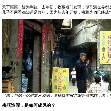
天下攘攘，皆为利往。去年初，收藏者们发现，似乎满世界都是
几乎不用看都知道是假的，因为从去年开始，梅瓶造假已经成“疯
（国宝帮的万亿财富发源地，景德镇樊家井陶瓷仿古村，国宝
梅瓶造假，是如何成风的？