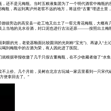
瓶，还不是元梅瓶。当时五粮液集团为了一个明代酒窖中梅瓶的所
明梅瓶，再运到离泸州老窖不远的地方，将这些“古董”埋进土里
巧景德镇旁边的高安县一处工地又出土了一窖元青花梅瓶，大概有
装上当地的兑水谷酒，封口泥也进行古法还原———按照出土梅
釉面刺眼的光，老瓷器釉面比较圆润的光则称“宝光”)、再渗入“土
以喝到梅瓶中的古酒为荣，有人因此进了医院。
就根据举报收缴了几千只假古董梅瓶，在不少收藏者做了“水鱼
卖不上价。几个月前，吴树在北京古玩城一家店里看到一只宋代
方便拿回去了。”