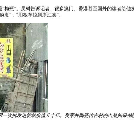
“梅瓶”。吴树告诉记者，很多澳门、香港甚至国外的读者给他发
潮”，“用板车拉到浙江卖”。
帮一次批发进货就价值几十亿。樊家井陶瓷仿古村的出品如果都