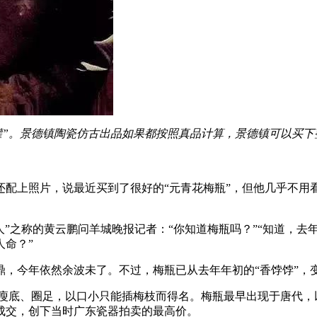
罐”。景德镇陶瓷仿古出品如果都按照真品计算，景德镇可以买下
配上照片，说最近买到了很好的“元青花梅瓶”，但他几乎不用
人”之称的黄云鹏问羊城晚报记者：“你知道梅瓶吗？”“知道，去
命？”
鼎，今年依然余波未了。不过，梅瓶已从去年年初的“香饽饽”，
瘦底、圈足，以口小只能插梅枝而得名。梅瓶最早出现于唐代，
万元成交，创下当时广东瓷器拍卖的最高价。