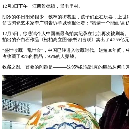
12月3日下午，江西景德镇，景电里村。
阴冷的冬日阳光很少，狭窄的街巷里，孩子们正在玩耍，上世
仿古陶瓷艺术家李广琪告诉羊城晚报记者：“我请一个能画‘高
12月5日，徐悲鸿个人中国画最高拍卖纪录在北京再次被刷新。
拍出的齐白石作品《松柏高立图·篆书四言联》卖出了4.255亿
“盛世收藏，乱世金”，中国已经进入收藏时代。短短30年间，中
者收藏了95%的赝品，95%的人赔钱。
收藏之乱，首要的问题是———这95%以假乱真的赝品从何而