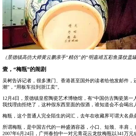
（景德镇高仿大师黄云鹏亲手“精仿”的“明嘉靖五彩鱼藻纹盖
壹，“梅瓶”的闹剧
吴树告诉记者，很多澳门、香港甚至国外的读者给他发邮件，还
潮”，“用板车拉到浙江卖”。
12月4日，景德镇皇窑陶瓷艺术博物馆，有“中国仿古陶瓷第一
我找理由拒绝了，这种假东西里面的假酒，谁知道会不会喝出人
梅瓶，这个普通人完全陌生的词汇，去年在收藏界可谓大名鼎
所谓梅瓶，是中国古代的一种盛酒容器，小口、短颈、丰肩 、
2007年6月24日，广州春拍中一对元青花云龙纹梅瓶以341