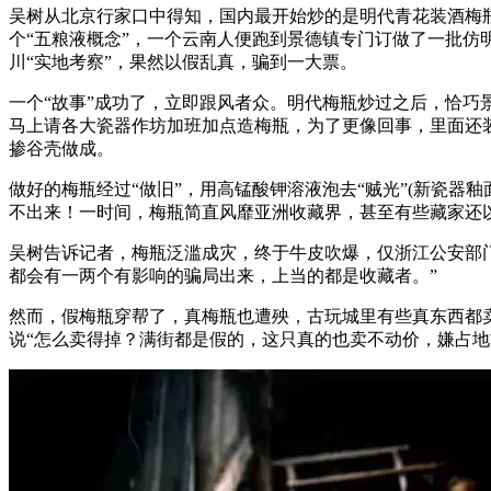
吴树从北京行家口中得知，国内最开始炒的是明代青花装酒梅
个“五粮液概念”，一个云南人便跑到景德镇专门订做了一批仿
川“实地考察”，果然以假乱真，骗到一大票。
一个“故事”成功了，立即跟风者众。明代梅瓶炒过之后，恰
马上请各大瓷器作坊加班加点造梅瓶，为了更像回事，里面还
掺谷壳做成。
做好的梅瓶经过“做旧”，用高锰酸钾溶液泡去“贼光”(新瓷器
不出来！一时间，梅瓶简直风靡亚洲收藏界，甚至有些藏家还
吴树告诉记者，梅瓶泛滥成灾，终于牛皮吹爆，仅浙江公安部门
都会有一两个有影响的骗局出来，上当的都是收藏者。”
然而，假梅瓶穿帮了，真梅瓶也遭殃，古玩城里有些真东西都
说“怎么卖得掉？满街都是假的，这只真的也卖不动价，嫌占地