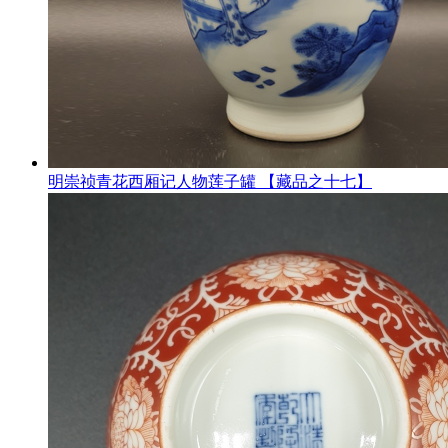
明崇祯青花西厢记人物莲子罐 【藏品之十七】