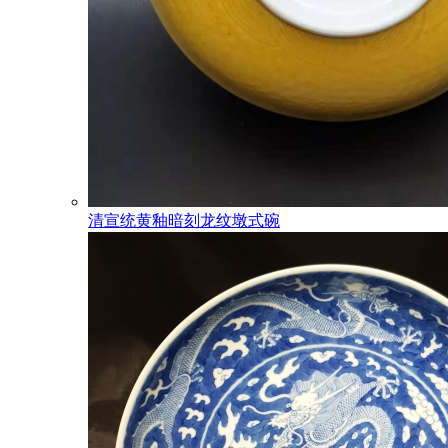
清宣统黄釉暗刻龙纹墩式碗