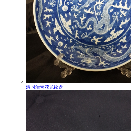
清同治青花龙纹盘