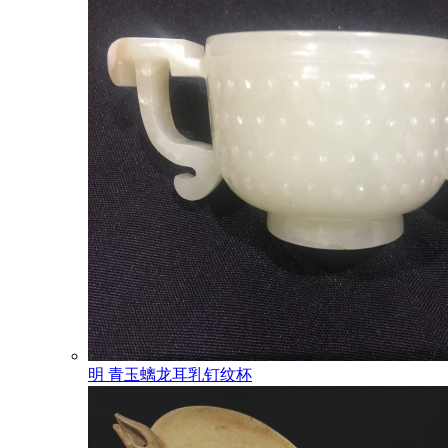
明 青玉螭龙耳乳钉纹杯