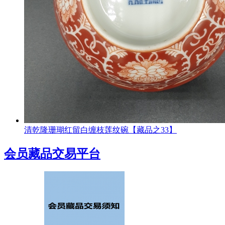
清乾隆珊瑚红留白缠枝莲纹碗【藏品之33】
会员藏品交易平台