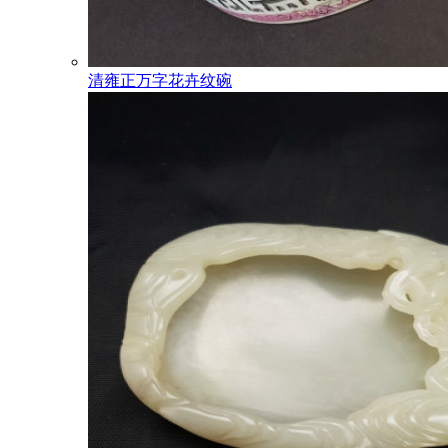
清雍正万字花卉纹碗