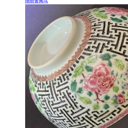
隋朝黄陶马