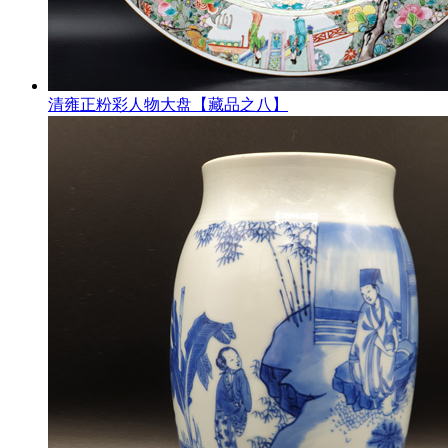
清雍正粉彩人物大盘【藏品之八】