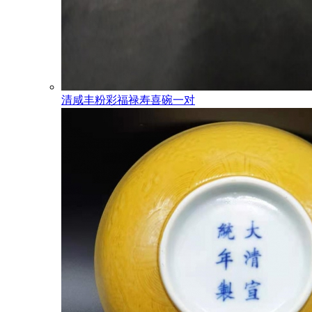
清咸丰粉彩福禄寿喜碗一对