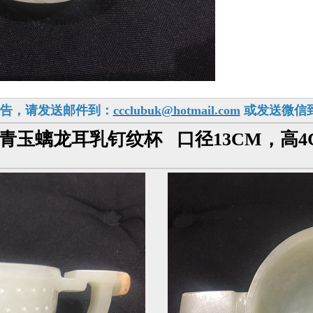
报告，请发送邮件到：
ccclubuk@hotmail.com
或发送微信到：c
 青玉螭龙耳乳钉纹杯 口径13CM，高4