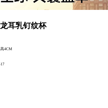
螭龙耳乳钉纹杯
高4CM
-17