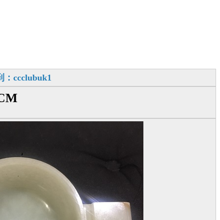
cclubuk1
CM