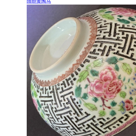
隋朝黄陶马