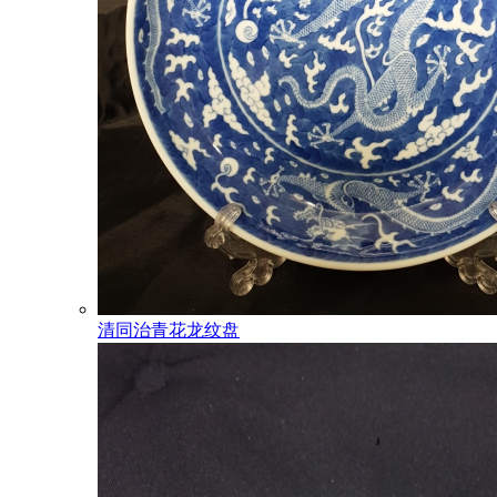
清同治青花龙纹盘