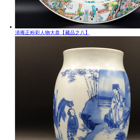
清雍正粉彩人物大盘【藏品之八】