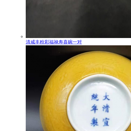
清咸丰粉彩福禄寿喜碗一对