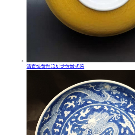
清宣统黄釉暗刻龙纹墩式碗