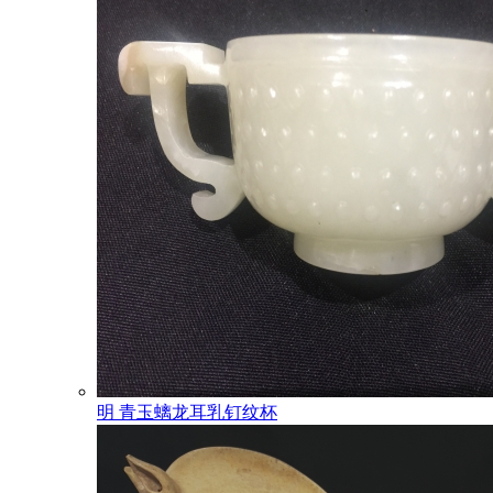
明 青玉螭龙耳乳钉纹杯