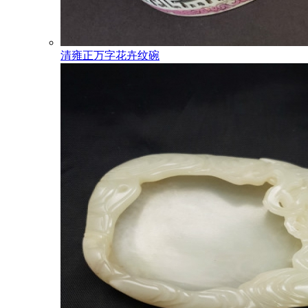
清雍正万字花卉纹碗