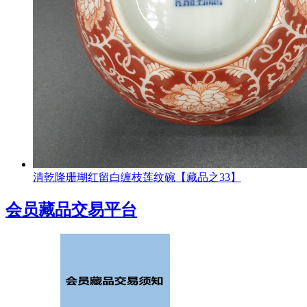
清乾隆珊瑚红留白缠枝莲纹碗【藏品之33】
会员藏品交易平台