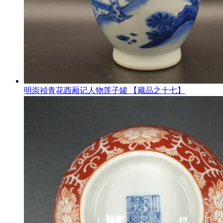
明崇祯青花西厢记人物莲子罐 【藏品之十七】