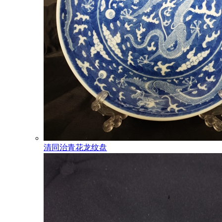
清同治青花龙纹盘