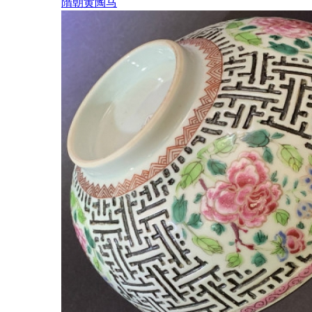
隋朝黄陶马