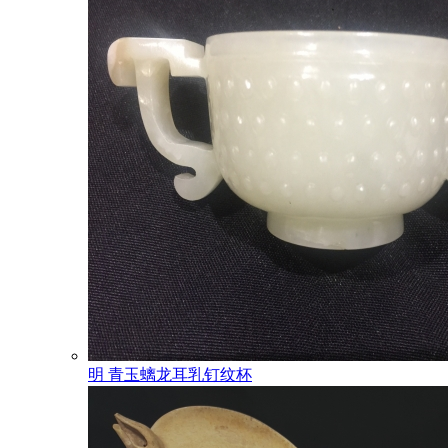
明 青玉螭龙耳乳钉纹杯