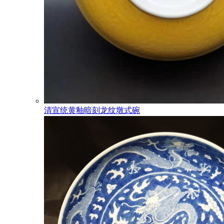
清宣统黄釉暗刻龙纹墩式碗