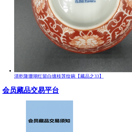
清乾隆珊瑚红留白缠枝莲纹碗【藏品之33】
会员藏品交易平台