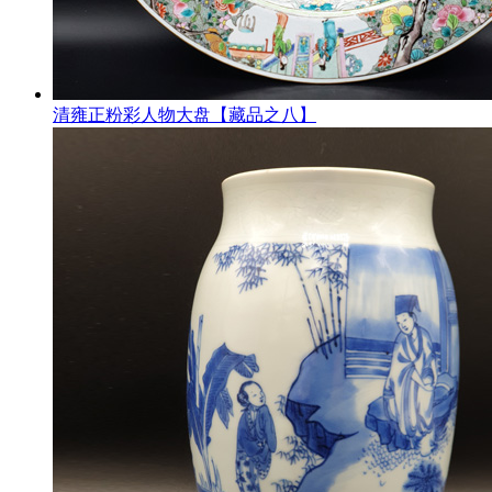
清雍正粉彩人物大盘【藏品之八】