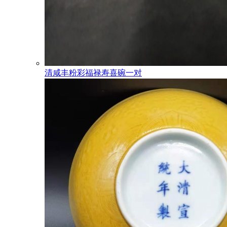
清咸丰粉彩福禄寿喜碗一对