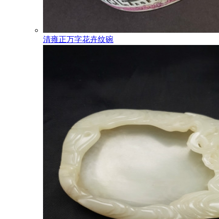
清雍正万字花卉纹碗