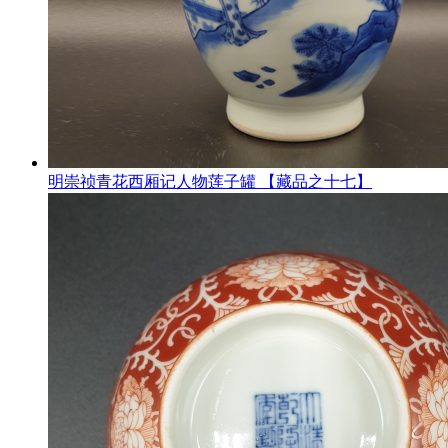
明崇祯青花西厢记人物莲子罐 【藏品之十七】