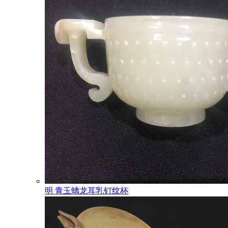
明 青玉螭龙耳乳钉纹杯