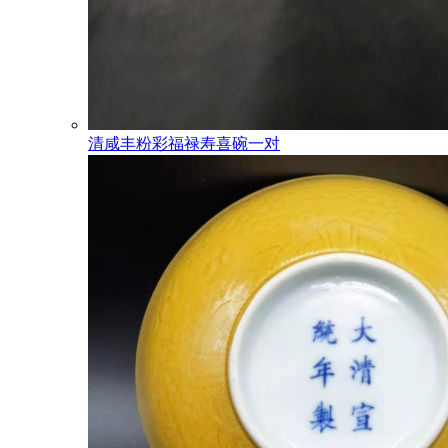
清咸丰粉彩福禄寿喜碗一对