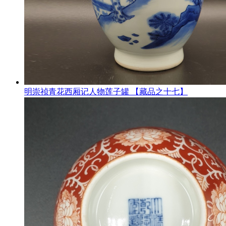
明崇祯青花西厢记人物莲子罐 【藏品之十七】