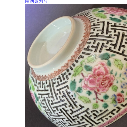
隋朝黄陶马