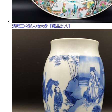
清雍正粉彩人物大盘【藏品之八】