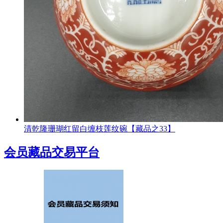
清乾隆珊瑚红留白缠枝莲纹碗【藏品之33】
会员藏品交易平台