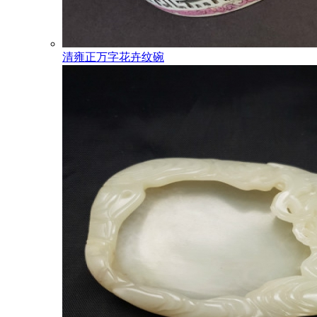
清雍正万字花卉纹碗