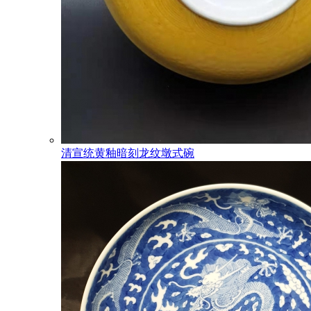
清宣统黄釉暗刻龙纹墩式碗