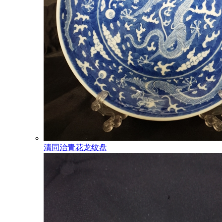
清同治青花龙纹盘