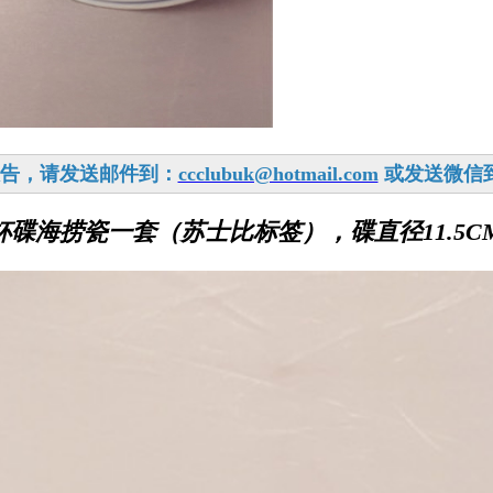
报告，请发送邮件到：
ccclubuk@hotmail.com
或发送微信到：c
碟海捞瓷一套（苏士比标签），碟直径11.5C