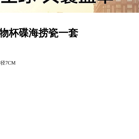
物杯碟海捞瓷一套
口径7CM