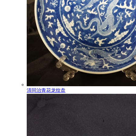
清同治青花龙纹盘