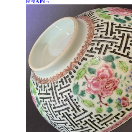
隋朝黄陶马