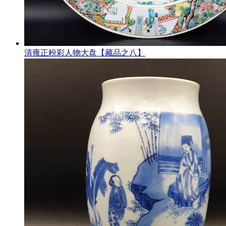
清雍正粉彩人物大盘【藏品之八】