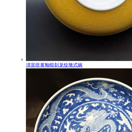
清宣统黄釉暗刻龙纹墩式碗