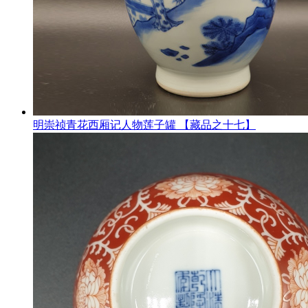
明崇祯青花西厢记人物莲子罐 【藏品之十七】