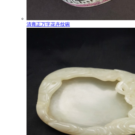
清雍正万字花卉纹碗