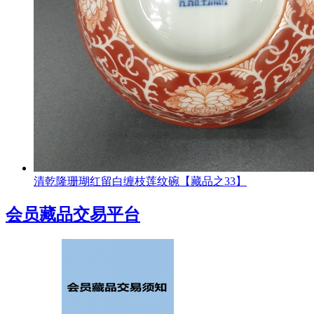
清乾隆珊瑚红留白缠枝莲纹碗【藏品之33】
会员藏品交易平台