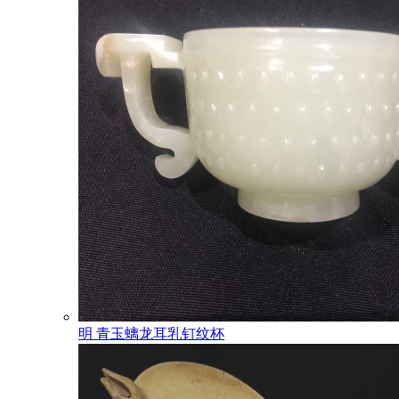
明 青玉螭龙耳乳钉纹杯