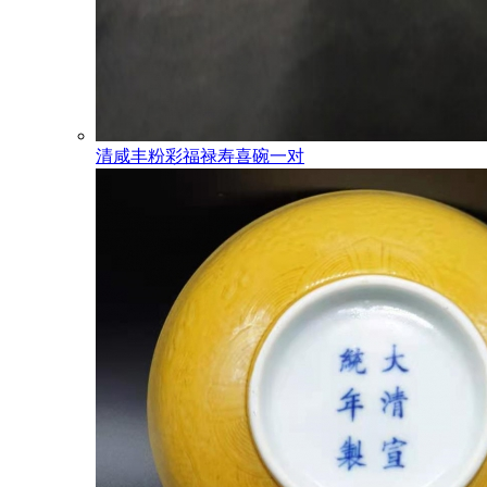
清咸丰粉彩福禄寿喜碗一对