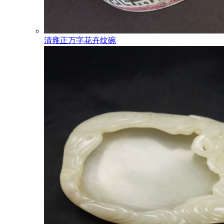
清雍正万字花卉纹碗