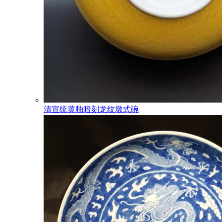
清宣统黄釉暗刻龙纹墩式碗