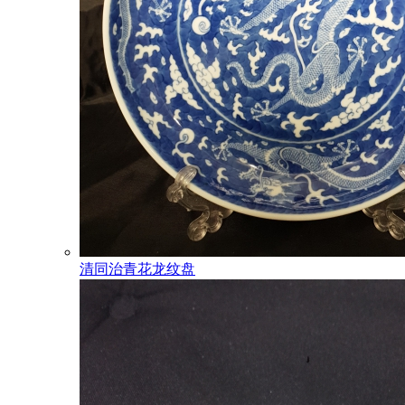
清同治青花龙纹盘