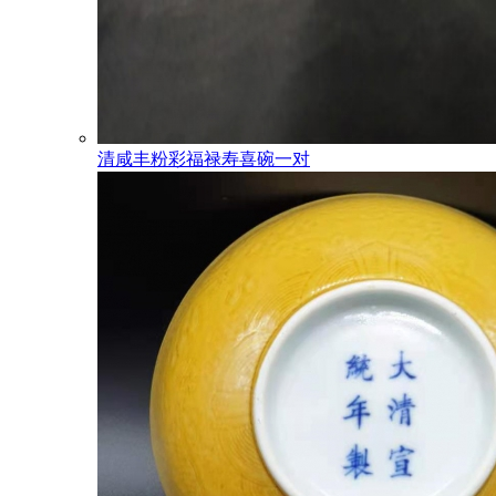
清咸丰粉彩福禄寿喜碗一对