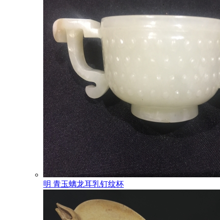
明 青玉螭龙耳乳钉纹杯