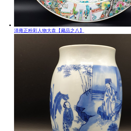
清雍正粉彩人物大盘【藏品之八】