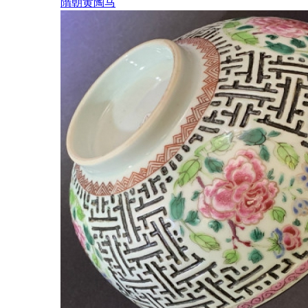
隋朝黄陶马