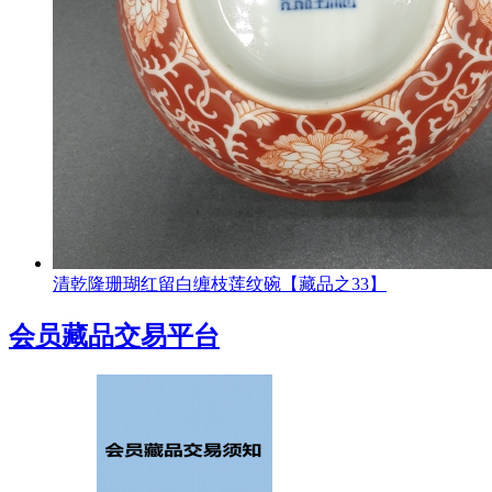
清乾隆珊瑚红留白缠枝莲纹碗【藏品之33】
会员藏品交易平台