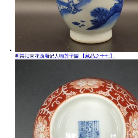
明崇祯青花西厢记人物莲子罐 【藏品之十七】