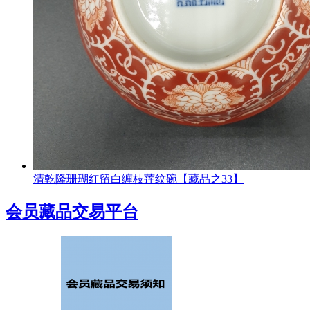
清乾隆珊瑚红留白缠枝莲纹碗【藏品之33】
会员藏品交易平台