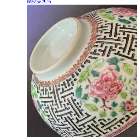
隋朝黄陶马