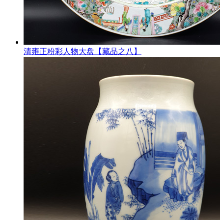
清雍正粉彩人物大盘【藏品之八】