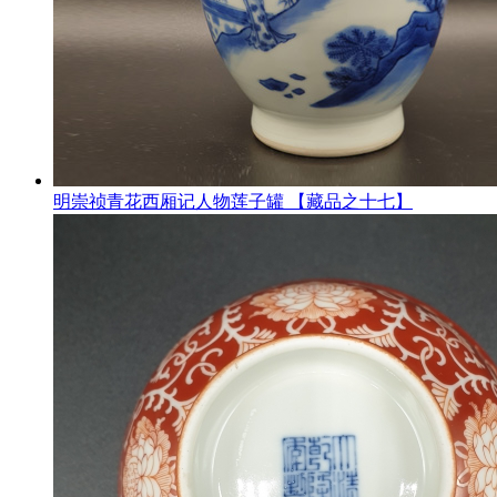
明崇祯青花西厢记人物莲子罐 【藏品之十七】