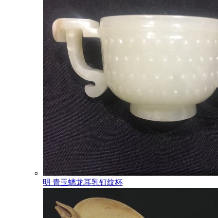
明 青玉螭龙耳乳钉纹杯