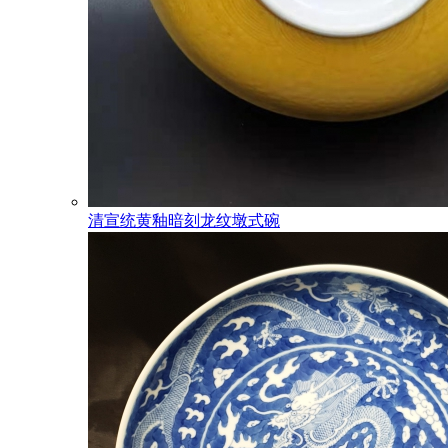
清宣统黄釉暗刻龙纹墩式碗