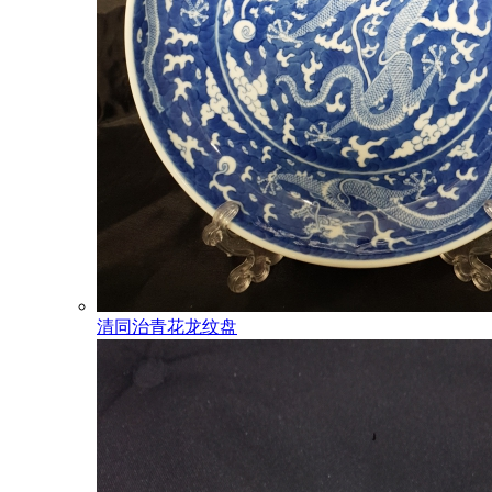
清同治青花龙纹盘