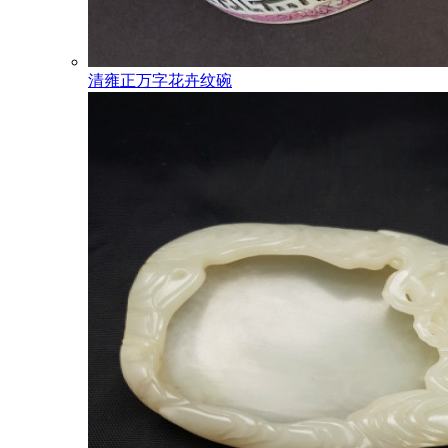
清雍正万字花卉纹碗