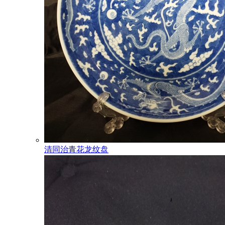
清同治青花龙纹盘