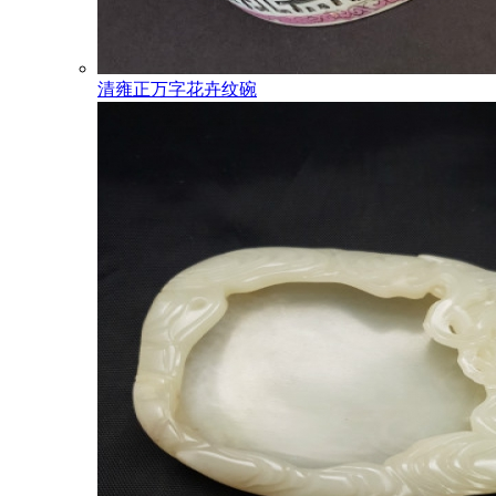
清雍正万字花卉纹碗