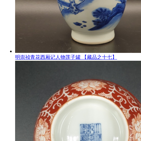
明崇祯青花西厢记人物莲子罐 【藏品之十七】