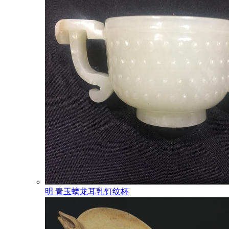
明 青玉螭龙耳乳钉纹杯