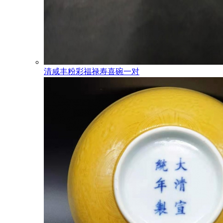
清咸丰粉彩福禄寿喜碗一对