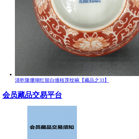
清乾隆珊瑚红留白缠枝莲纹碗【藏品之33】
会员藏品交易平台