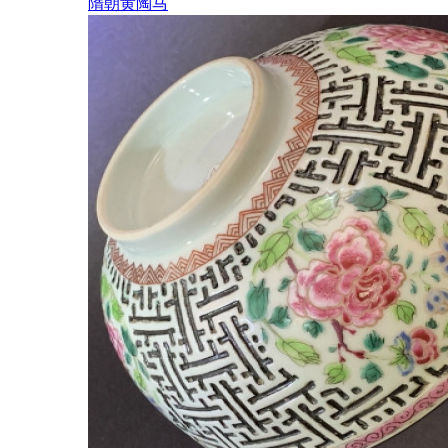
隋朝黄陶马