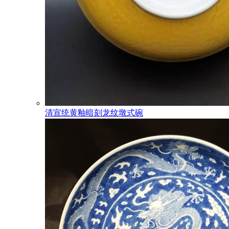
清宣统黄釉暗刻龙纹墩式碗