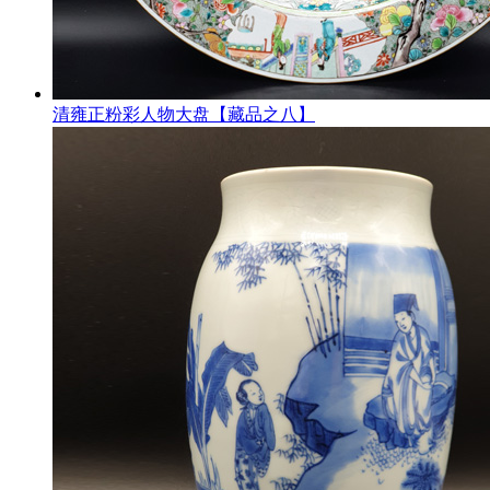
清雍正粉彩人物大盘【藏品之八】