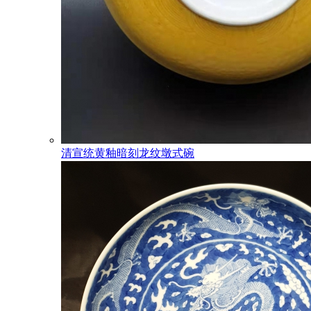
清宣统黄釉暗刻龙纹墩式碗