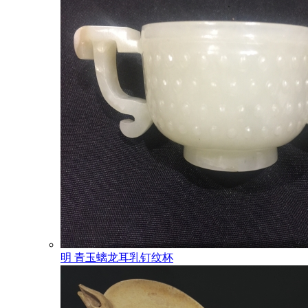
明 青玉螭龙耳乳钉纹杯