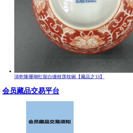
清乾隆珊瑚红留白缠枝莲纹碗【藏品之33】
会员藏品交易平台