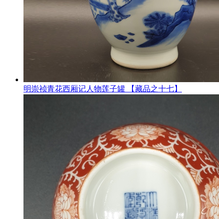
明崇祯青花西厢记人物莲子罐 【藏品之十七】