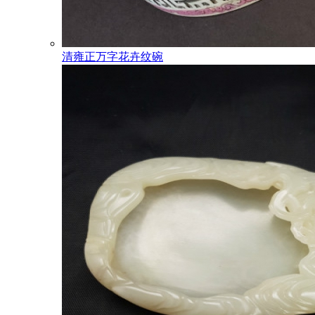
清雍正万字花卉纹碗