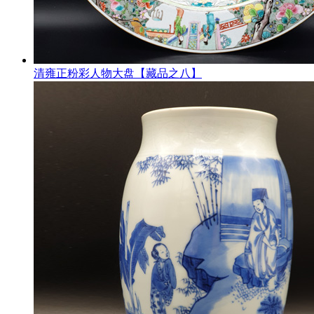
清雍正粉彩人物大盘【藏品之八】