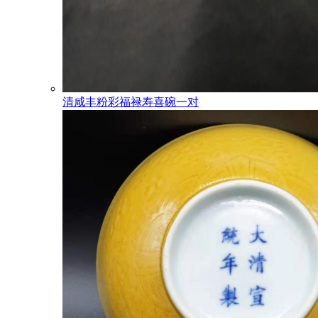
清咸丰粉彩福禄寿喜碗一对