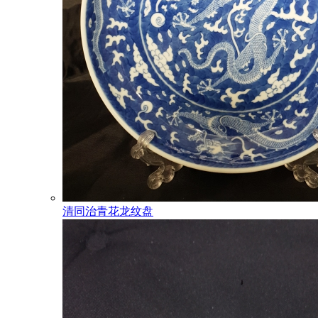
清同治青花龙纹盘