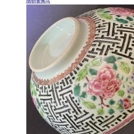
隋朝黄陶马