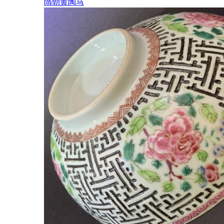
隋朝黄陶马