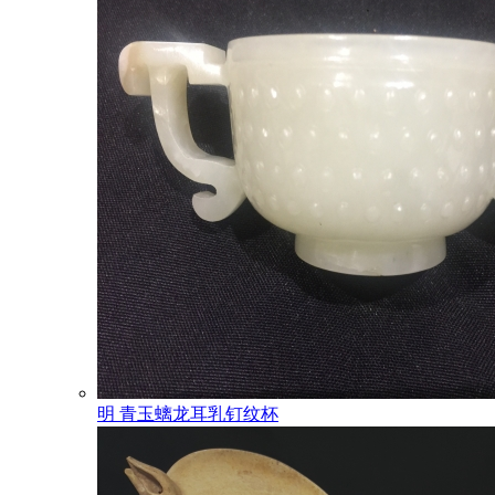
明 青玉螭龙耳乳钉纹杯