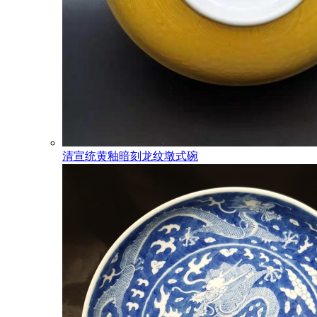
清宣统黄釉暗刻龙纹墩式碗