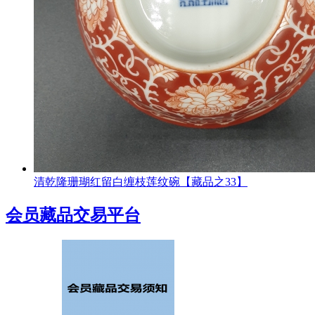
清乾隆珊瑚红留白缠枝莲纹碗【藏品之33】
会员藏品交易平台