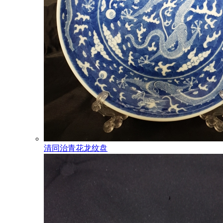
清同治青花龙纹盘