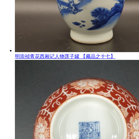
明崇祯青花西厢记人物莲子罐 【藏品之十七】