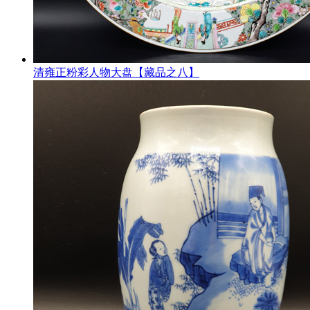
清雍正粉彩人物大盘【藏品之八】