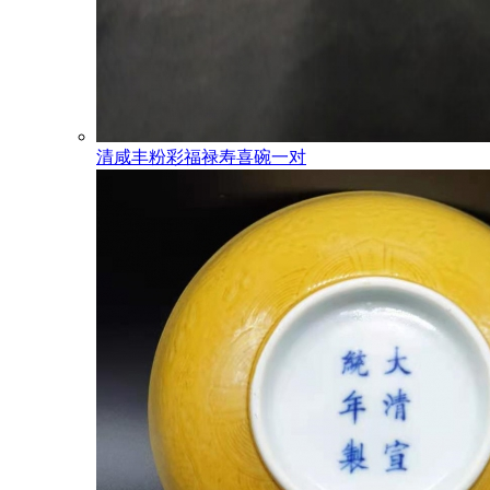
清咸丰粉彩福禄寿喜碗一对