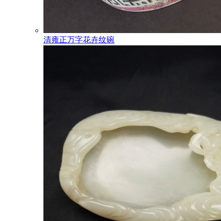
清雍正万字花卉纹碗