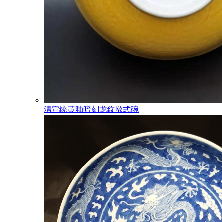
清宣统黄釉暗刻龙纹墩式碗