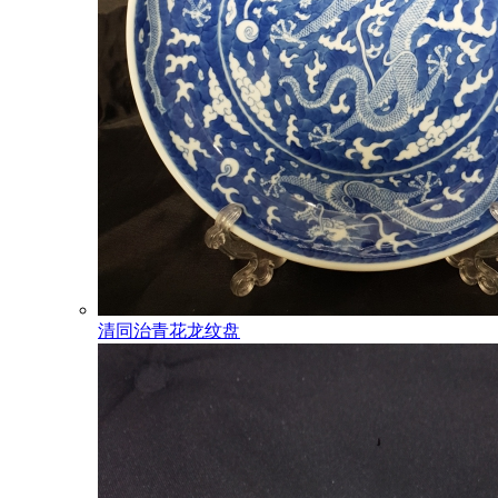
清同治青花龙纹盘