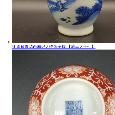
明崇祯青花西厢记人物莲子罐 【藏品之十七】