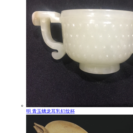
明 青玉螭龙耳乳钉纹杯