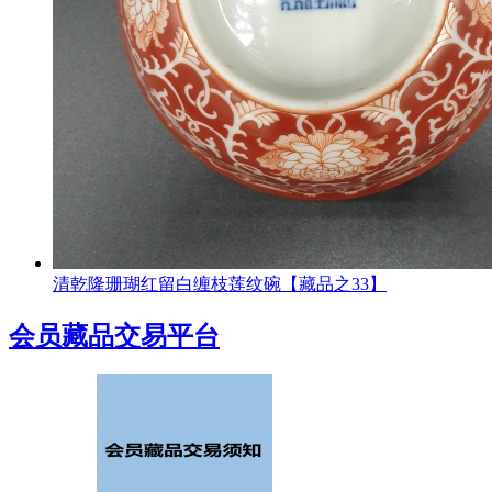
清乾隆珊瑚红留白缠枝莲纹碗【藏品之33】
会员藏品交易平台