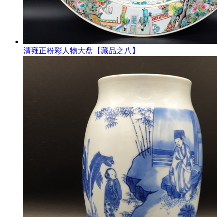
清雍正粉彩人物大盘【藏品之八】