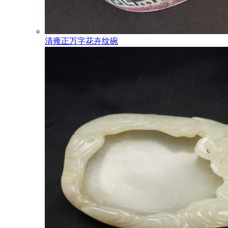
清雍正万字花卉纹碗