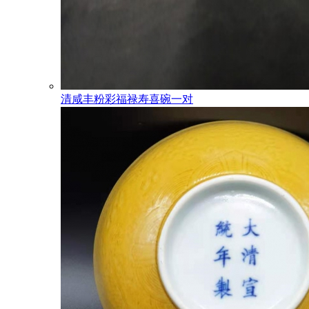
清咸丰粉彩福禄寿喜碗一对