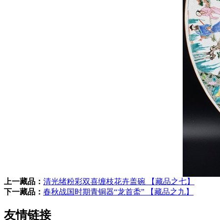
上一藏品：
清光绪粉彩双喜缠枝花卉盖碗 【藏品之七】
下一藏品：
春秋战国时期青铜器“龙首盉” 【藏品之九】
友情链接