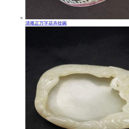
清雍正万字花卉纹碗