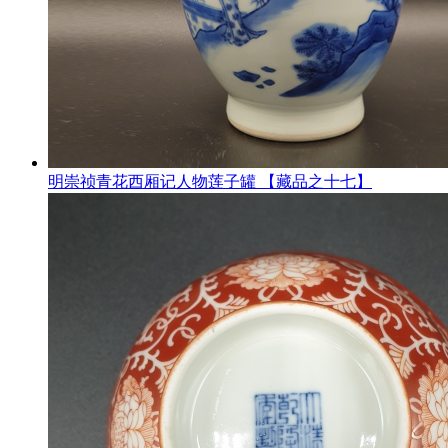
明崇祯青花西厢记人物莲子罐 【藏品之十七】