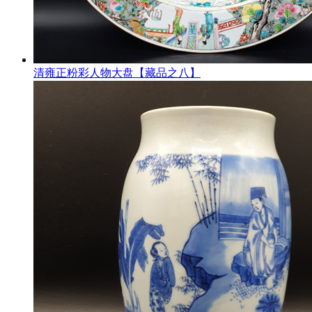
清雍正粉彩人物大盘【藏品之八】