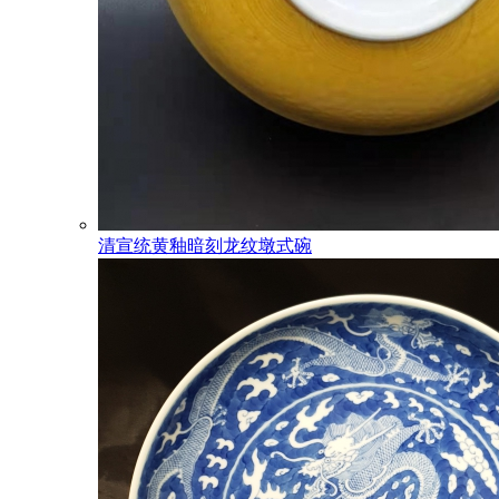
清宣统黄釉暗刻龙纹墩式碗