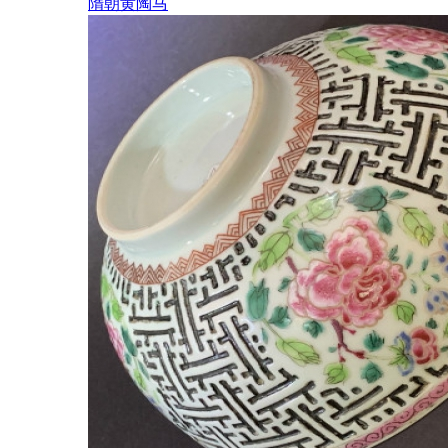
隋朝黄陶马