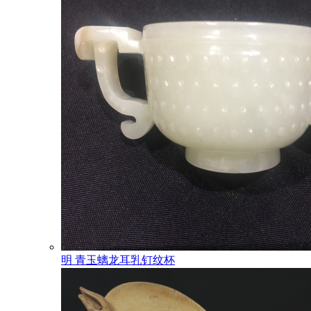
明 青玉螭龙耳乳钉纹杯