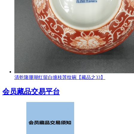
清乾隆珊瑚红留白缠枝莲纹碗【藏品之33】
会员藏品交易平台