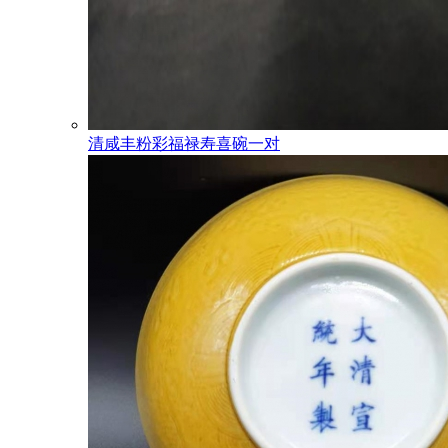
清咸丰粉彩福禄寿喜碗一对