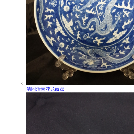
清同治青花龙纹盘